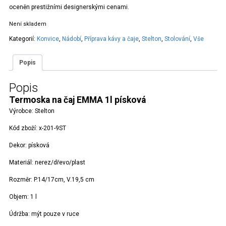
oceněn prestižními designerskými cenami.
Není skladem
Kategorií:
Konvice
,
Nádobí
,
Příprava kávy a čaje
,
Stelton
,
Stolování
,
Vše
Popis
Popis
Termoska na čaj EMMA 1l písková
Výrobce:
Stelton
Kód zboží:
x-201-9ST
Dekor:
písková
Materiál:
nerez/dřevo/plast
Rozměr:
P.14/17cm, V.19,5 cm
Objem:
1 l
Údržba:
mýt pouze v ruce