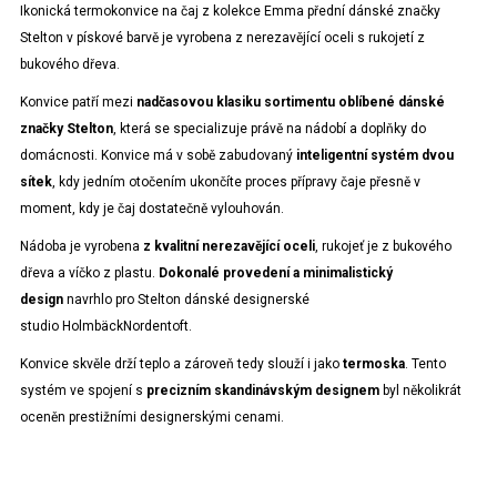
Ikonická termokonvice na čaj z kolekce Emma přední dánské značky
Stelton v pískové barvě je vyrobena z nerezavějící oceli s rukojetí z
bukového dřeva.
Konvice patří mezi
nadčasovou klasiku sortimentu oblíbené dánské
značky Stelton
, která se specializuje právě na nádobí a doplňky do
domácnosti. Konvice má v sobě zabudovaný
inteligentní systém dvou
sítek
, kdy jedním otočením ukončíte proces přípravy čaje přesně v
moment, kdy je čaj dostatečně vylouhován.
Nádoba je vyrobena
z kvalitní nerezavějící oceli
, rukojeť je z bukového
dřeva a víčko z plastu.
Dokonalé provedení a minimalistický
design
navrhlo pro Stelton dánské designerské
studio HolmbäckNordentoft.
Konvice skvěle drží teplo a zároveň tedy slouží i jako
termoska
. Tento
systém ve spojení s
precizním skandinávským designem
byl několikrát
oceněn prestižními designerskými cenami.