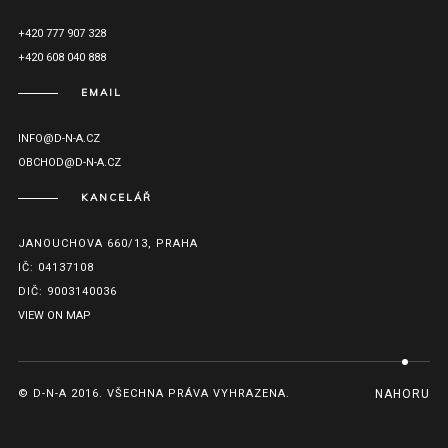
+420 777 907 328
+420 608 040 888
EMAIL
INFO@D-N-A.CZ
OBCHOD@D-N-A.CZ
KANCELÁŘ
JANOUCHOVA 660/13, PRAHA
IČ: 04137108
DIČ: 9003140036
VIEW ON MAP
© D-N-A 2016. VŠECHNA PRÁVA VYHRAZENA.
NAHORU