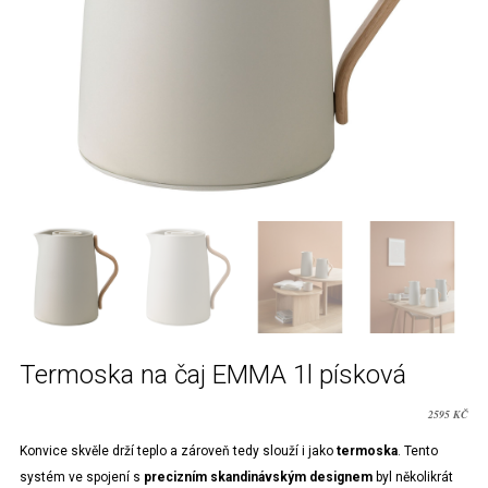
Termoska na čaj EMMA 1l písková
2595
KČ
Konvice skvěle drží teplo a zároveň tedy slouží i jako
termoska
. Tento
systém ve spojení s
precizním skandinávským designem
byl několikrát