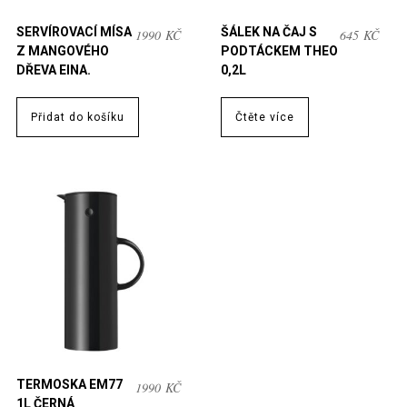
SERVÍROVACÍ MÍSA
ŠÁLEK NA ČAJ S
1990
KČ
645
KČ
Z MANGOVÉHO
PODTÁCKEM THEO
DŘEVA EINA.
0,2L
Přidat do košíku
Čtěte více
TERMOSKA EM77
1990
KČ
1L ČERNÁ