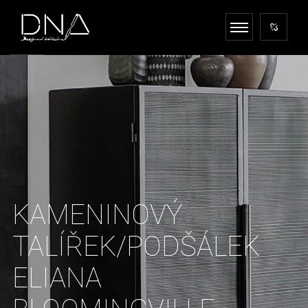
KAMENINOVÝ
TALÍŘEK/PODŠÁLEK
ELIANA