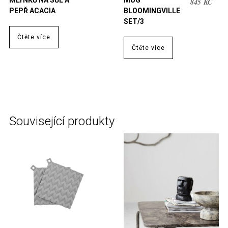
MLÝNKŮ NA SŮL A
MUG
AKT
CE
845
KČ
PEPŘ ACACIA
BLOOMINGVILLE
CEN
BYL
SET/3
JE:
116
845 
Čtěte více
Čtěte více
Související produkty