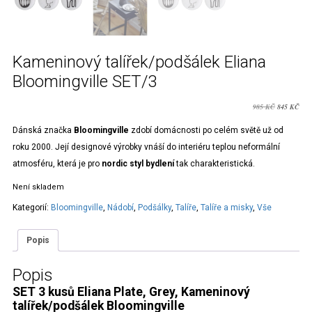
Kameninový talířek/podšálek Eliana
Bloomingville SET/3
PŮVODNÍ
AKT
985
KČ
845
KČ
CENA
CE
Dánská značka
Bloomingville
zdobí domácnosti po celém světě už od
BYLA:
JE:
roku 2000. Její designové výrobky vnáší do interiéru teplou neformální
985 KČ.
845
atmosféru, která je pro
nordic styl bydlení
tak charakteristická.
Není skladem
Kategorií:
Bloomingville
,
Nádobí
,
Podšálky
,
Talíře
,
Talíře a misky
,
Vše
Popis
Popis
SET 3 kusů Eliana Plate, Grey, Kameninový
talířek/podšálek Bloomingville