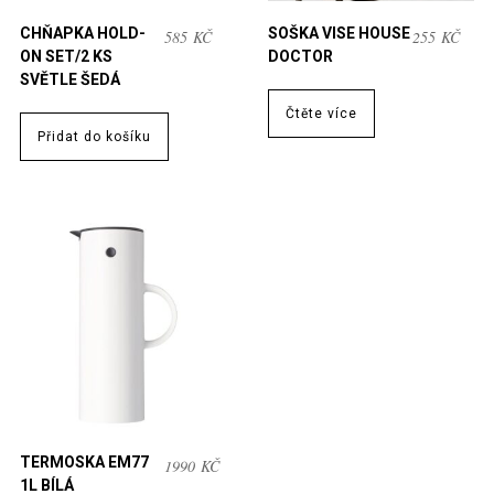
CHŇAPKA HOLD-
SOŠKA VISE HOUSE
585
KČ
255
KČ
ON SET/2 KS
DOCTOR
SVĚTLE ŠEDÁ
Čtěte více
Přidat do košíku
TERMOSKA EM77
1990
KČ
1L BÍLÁ