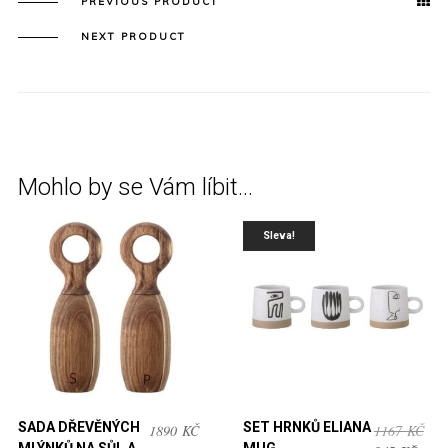
PREVIOUS PRODUCT
NEXT PRODUCT
Mohlo by se Vám líbit…
Sleva!
SADA DŘEVĚNÝCH
SET HRNKŮ ELIANA
PŮ
1890
KČ
1167
KČ