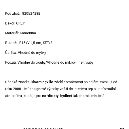
Kód zboží:
82052428B
Dekor:
GREY
Materiál:
Kamenina
Rozměr:
P.15xV.1,5 cm, SET/3
Údržba:
Vhodné do myčky
Použití:
Vhodné do trouby/Vhodné do mikrovlnné trouby
Dánská značka
Bloomingville
zdobí domácnosti po celém světě už od
roku 2000. Její designové výrobky vnáší do interiéru teplou neformální
atmosféru, která je pro
nordic styl bydlení
tak charakteristická.