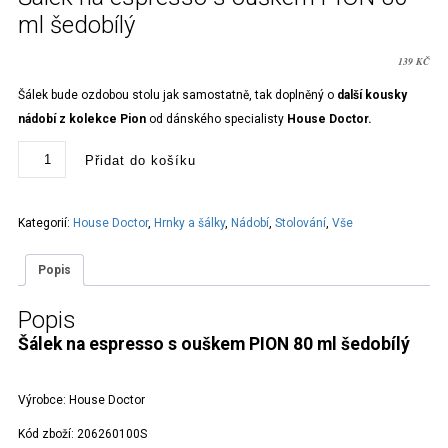
ml šedobílý
139
KČ
Šálek bude ozdobou stolu jak samostatně, tak doplněný o
další kousky
nádobí z kolekce Pion
od dánského specialisty
House Doctor.
Šálek
Přidat do košíku
na
espresso
s
ouškem
PION
Kategorií:
House Doctor
,
Hrnky a šálky
,
Nádobí
,
Stolování
,
Vše
80
ml
šedobílý
Popis
množství
Popis
Šálek na espresso s ouškem PION 80 ml šedobílý
Výrobce:
House Doctor
Kód zboží:
206260100S