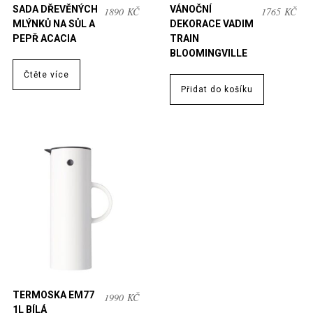
SADA DŘEVĚNÝCH
VÁNOČNÍ
1890
KČ
1765
KČ
MLÝNKŮ NA SŮL A
DEKORACE VADIM
PEPŘ ACACIA
TRAIN
BLOOMINGVILLE
Čtěte více
Přidat do košíku
TERMOSKA EM77
1990
KČ
1L BÍLÁ