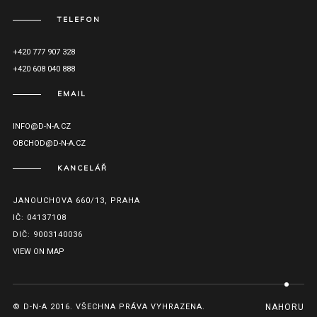
TELEFON
+420 777 907 328
+420 608 040 888
EMAIL
INFO@D-N-A.CZ
OBCHOD@D-N-A.CZ
KANCELÁŘ
JANOUCHOVA 660/13, PRAHA
IČ: 04137108
DIČ: 9003140036
VIEW ON MAP
© D-N-A 2016. VŠECHNA PRÁVA VYHRAZENA.
NAHORU