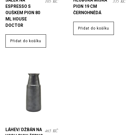
ŠÁLEK NA
HLUBOKÁ MISKA
105
KČ
335
KČ
ESPRESSO S
PION 19 CM
OUŠKEM PION 80
ČERNOHNĚDÁ
ML HOUSE
DOCTOR
Přidat do košíku
Přidat do košíku
LÁHEV/ DŽBÁN NA
465
KČ