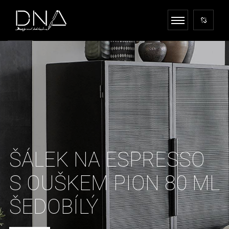
ŠÁLEK NA ESPRESSO
S OUŠKEM PION 80 ML
ŠEDOBÍLÝ