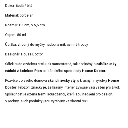
Dekor:
šedá / bílá
Materiál:
porcelán
Rozměr:
P.6 cm, V.5,5 cm
Objem:
80 ml
Údržba:
vhodný do myčky nádobí a mikrovlnné trouby
Designér:
House Doctor
Šálek bude ozdobou stolu jak samostatně, tak doplněný o
další kousky
nádobí z kolekce Pion
od dánského specialisty
House Doctor.
Pozvěte do svého domova
skandinávský styl
s krásnými výrobky
House
Doctor
. Filozofií značky je, že krásný interiér zvyšuje vaši vášeň pro život.
Společnost je řízena třemi sourozenci, kteří jsou nadšení pro design.
Všechny jejich produkty jsou vyráběny ve vlastní režii.