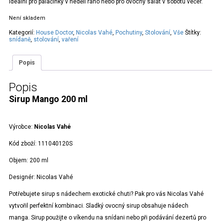
ideální pro palačinky v neděli ráno nebo pro ovocný salát v sobotu večer.
Není skladem
Kategorií:
House Doctor
,
Nicolas Vahé
,
Pochutiny
,
Stolování
,
Vše
Štítky:
snídaně
,
stolování
,
vaření
Popis
Popis
Sirup Mango 200 ml
Výrobce:
Nicolas Vahé
Kód zboží:
111040120S
Objem:
200 ml
Designér:
Nicolas Vahé
Potřebujete sirup s nádechem exotické chuti? Pak pro vás Nicolas Vahé
vytvořil perfektní kombinaci. Sladký ovocný sirup obsahuje nádech
manga. Sirup použijte o víkendu na snídani nebo při podávání dezertů pro