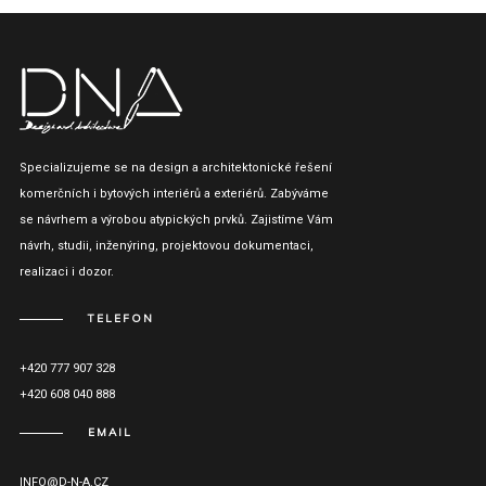
Specializujeme se na design a architektonické řešení
komerčních i bytových interiérů a exteriérů. Zabýváme
se návrhem a výrobou atypických prvků. Zajistíme Vám
návrh, studii, inženýring, projektovou dokumentaci,
realizaci i dozor.
TELEFON
+420 777 907 328
+420 608 040 888
EMAIL
INFO@D-N-A.CZ