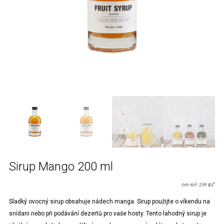
Sirup Mango 200 ml
PŮVODNÍ
AKT
245
KČ
239
KČ
CENA
CE
Sladký ovocný sirup obsahuje nádech manga. Sirup použijte o víkendu na
BYLA:
JE:
snídani nebo při podávání dezertů pro vaše hosty. Tento lahodný sirup je
245 KČ.
239