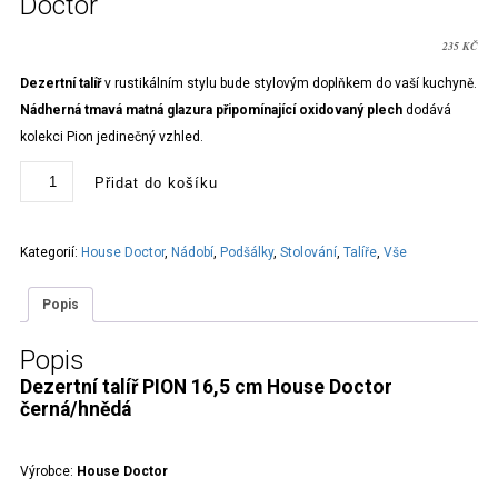
Doctor
235
KČ
Dezertní talíř
v rustikálním stylu bude stylovým doplňkem do vaší kuchyně.
Nádherná tmavá matná glazura připomínající oxidovaný plech
dodává
kolekci Pion jedinečný vzhled.
Dezertní
Přidat do košíku
talíř
PION
16,5
cm
House
Kategorií:
House Doctor
,
Nádobí
,
Podšálky
,
Stolování
,
Talíře
,
Vše
Doctor
množství
Popis
Popis
Dezertní talíř PION 16,5 cm House Doctor
černá/hnědá
Výrobce:
House Doctor