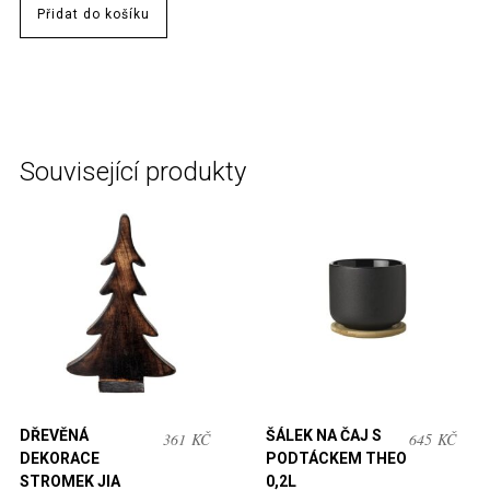
Přidat do košíku
Související produkty
DŘEVĚNÁ
ŠÁLEK NA ČAJ S
361
KČ
645
KČ
DEKORACE
PODTÁCKEM THEO
STROMEK JIA
0,2L