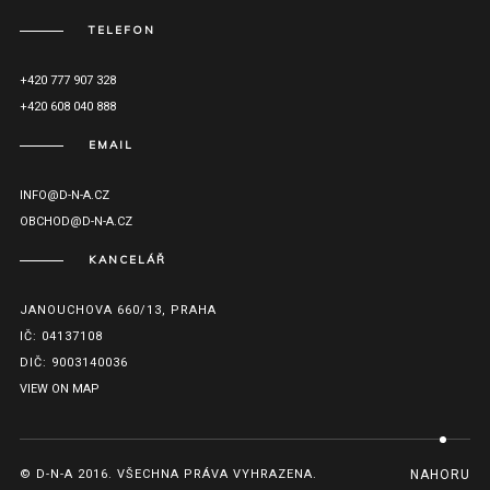
TELEFON
+420 777 907 328
+420 608 040 888
EMAIL
INFO@D-N-A.CZ
OBCHOD@D-N-A.CZ
KANCELÁŘ
JANOUCHOVA 660/13, PRAHA
IČ: 04137108
DIČ: 9003140036
VIEW ON MAP
© D-N-A 2016. VŠECHNA PRÁVA VYHRAZENA.
NAHORU