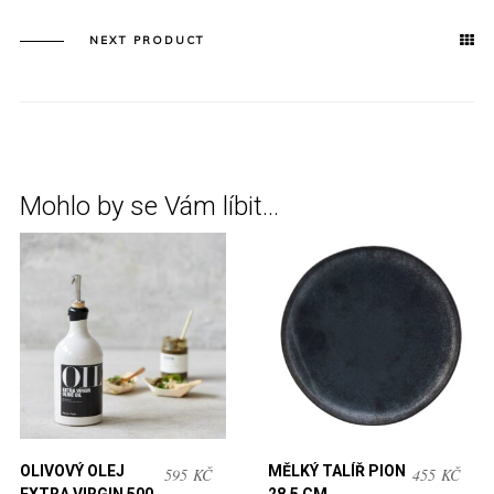
NEXT PRODUCT
Mohlo by se Vám líbit…
OLIVOVÝ OLEJ
MĚLKÝ TALÍŘ PION
595
KČ
455
KČ