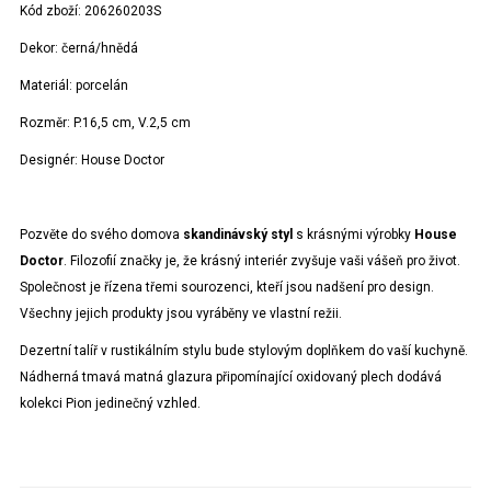
Kód zboží:
206260203S
Dekor:
černá/hnědá
Materiál:
porcelán
Rozměr:
P.16,5 cm, V.2,5 cm
Designér:
House Doctor
Pozvěte do svého domova
skandinávský styl
s krásnými výrobky
House
Doctor
. Filozofií značky je, že krásný interiér zvyšuje vaši vášeň pro život.
Společnost je řízena třemi sourozenci, kteří jsou nadšení pro design.
Všechny jejich produkty jsou vyráběny ve vlastní režii.
Dezertní talíř v rustikálním stylu bude stylovým doplňkem do vaší kuchyně.
Nádherná tmavá matná glazura připomínající oxidovaný plech dodává
kolekci Pion jedinečný vzhled.