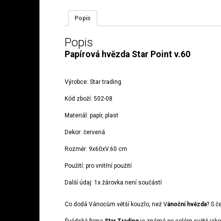
Popis
Popis
Papírová hvězda Star Point v.60
Výrobce:
Star trading
Kód zboží:
502-08
Materiál:
papír, plast
Dekor: červená
Rozměr: 9x60xV.60 cm
Použití:
pro vnitřní použití
Další údaj:
1x žárovka není součástí
Co dodá Vánocům větší kouzlo, než V
ánoční hvězda
? S č