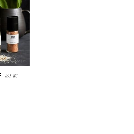
X
895
KČ