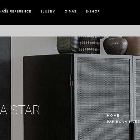
NAŠE
REFERENCE
SLUŽBY
O NÁS
E-SHOP
A STAR
HOME
PAPÍROVÁ HVĚZ