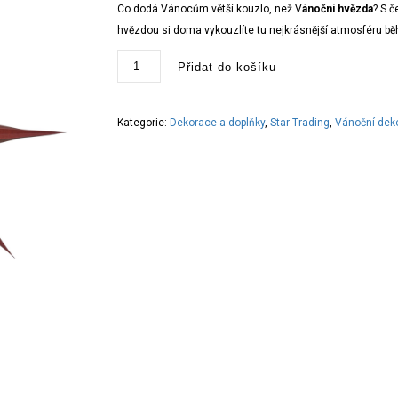
Co dodá Vánocům větší kouzlo, než V
ánoční hvězda
? S 
hvězdou si doma vykouzlíte tu nejkrásnější atmosféru bě
Papírová
Přidat do košíku
hvězda
Star
Point
v.60
množství
Kategorie:
Dekorace a doplňky
,
Star Trading
,
Vánoční dek