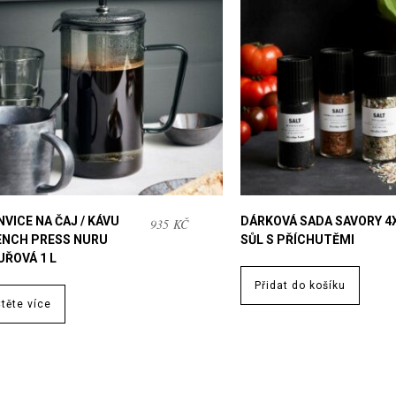
VICE NA ČAJ / KÁVU
DÁRKOVÁ SADA SAVORY 4
935
KČ
ENCH PRESS NURU
SŮL S PŘÍCHUTĚMI
UŘOVÁ 1 L
Přidat do košíku
těte více