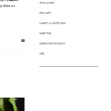
ickým
znakem
STOLOVÁNÍ
vý ohlas a v
PRO DĚTI
LAMPY A OSVĚTLENÍ
NÁBYTEK
DÁRKOVÉ POUKAZY
VŠE