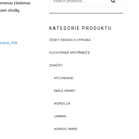
for:
červenou závěsnou
hem chvilky.
KATEGORIE PRODUKTU
ČESKÝ DESIGN A VÝROBA
orace
,
Vše
KUCHYŇSKÉ SPOTŘEBIČE
ZNAČKY
KITCHENAID
EMILE HENRY
NORDLUX
UMBRA
NORDIC WARE