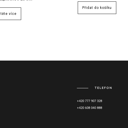
Přidat do košíku
těte více
TELEFON
+420 777 907 328
+420 608 040 888