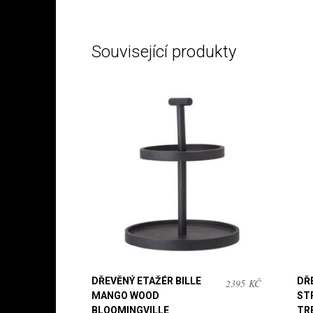
Související produkty
DŘEVĚNÝ ETAŽÉR BILLE
DŘ
2395
KČ
MANGO WOOD
ST
BLOOMINGVILLE
TR