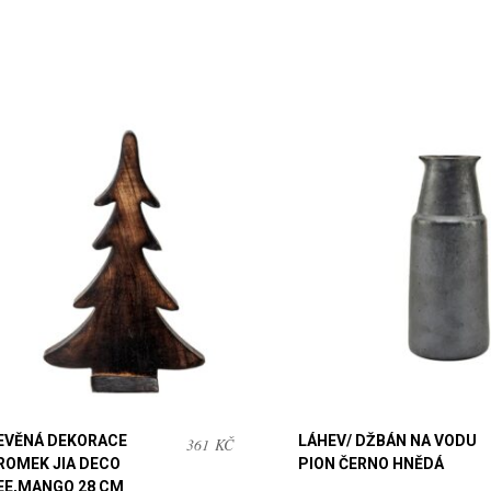
EVĚNÁ DEKORACE
LÁHEV/ DŽBÁN NA VODU
361
KČ
ROMEK JIA DECO
PION ČERNO HNĚDÁ
EE,MANGO 28 CM