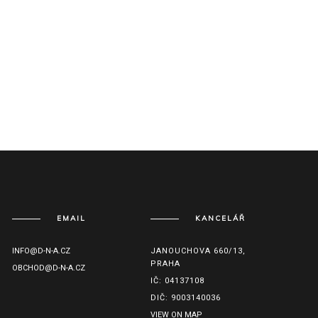
EMAIL
KANCELÁŘ
INFO@D-N-A.CZ
JANOUCHOVA 660/13,
PRAHA
OBCHOD@D-N-A.CZ
IČ: 04137108
DIČ: 9003140036
VIEW ON MAP