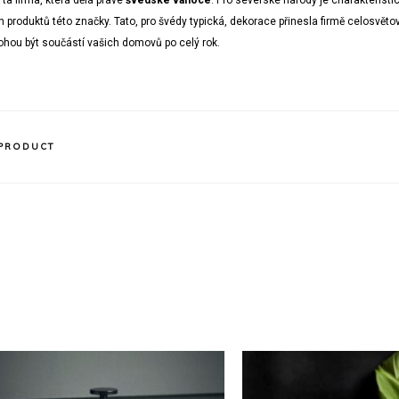
ta firma, která dělá pravé
švédské vánoce
. Pro severské národy je charakterist
h produktů této značky. Tato, pro švédy typická, dekorace přinesla firmě celosvěto
ohou být součástí vašich domovů po celý rok.
 PRODUCT