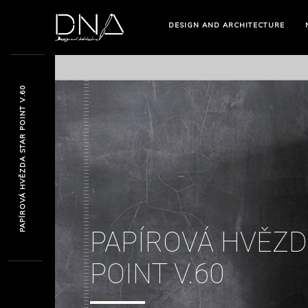
DESIGN AND ARCHITECTURE
PAPÍROVÁ HVĚZDA STAR POINT V.60
PAPÍROVÁ HVĚZD
POINT V.60