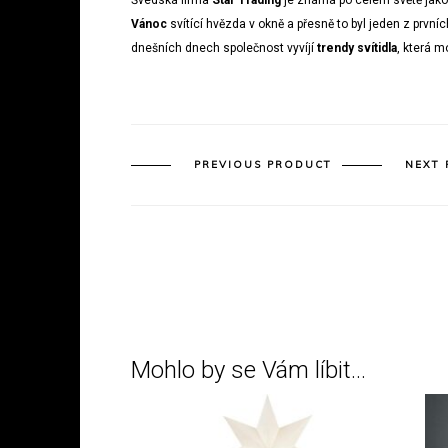
Švédská firma
Star Trading
je známá po celém světě jako 
Vánoc
svítící hvězda v okně a přesně to byl jeden z prvníc
dnešních dnech společnost vyvíjí
trendy svítidla
, která m
PREVIOUS PRODUCT
NEXT
Mohlo by se Vám líbit…