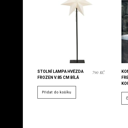
STOLNÍ LAMPA HVĚZDA
KON
790
KČ
FROZEN V.85 CM BÍLÁ
FR
KO
Přidat do košíku
Č