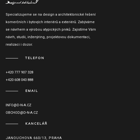
Specializujeme se na design a architektonické řešení
komerčních i bytových interiérů a exteriérů. Zabýváme
se návrhem a výrobou atypických prvků. Zajistíme Vám
návrh, studii, inženýring, projektovou dokumentaci,
realizaci i dozor.
TELEFON
+420 777 907 328
+420 608 040 888
EMAIL
INFO@D-N-A.CZ
OBCHOD@D-N-A.CZ
KANCELÁŘ
JANOUCHOVA 660/13, PRAHA