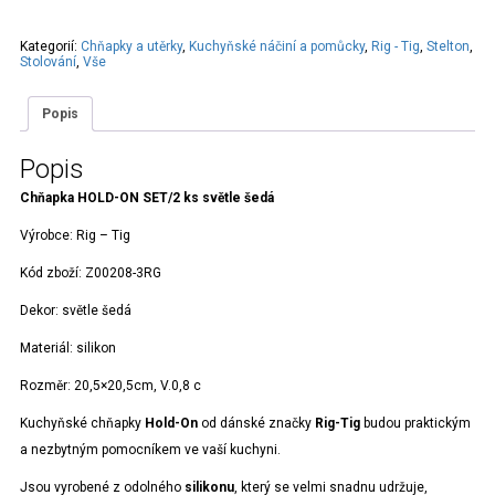
SET/2
ks
světle
Kategorií:
Chňapky a utěrky
,
Kuchyňské náčiní a pomůcky
,
Rig - Tig
,
Stelton
,
šedá
Stolování
,
Vše
množství
Popis
Popis
Chňapka HOLD-ON SET/2 ks světle šedá
Výrobce:
Rig – Tig
Kód zboží:
Z00208-3RG
Dekor:
světle šedá
Materiál:
silikon
Rozměr:
20,5×20,5cm, V.0,8 c
Kuchyňské chňapky
Hold-On
od dánské značky
Rig-Tig
budou praktickým
a nezbytným pomocníkem ve vaší kuchyni.
Jsou vyrobené z odolného
silikonu
, který se velmi snadnu udržuje,