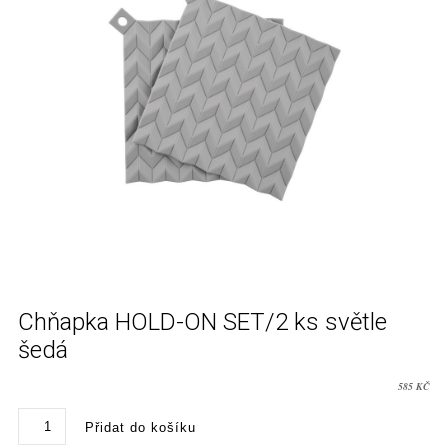
Chňapka HOLD-ON SET/2 ks světle
šedá
585
KČ
Chňapka
Přidat do košíku
HOLD-
ON