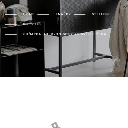
HOME
ZNAČKY
STELTON
RIG - TIG
CHŇAPKA HOLD-ON SET/2 KS SVĚTLE ŠEDÁ