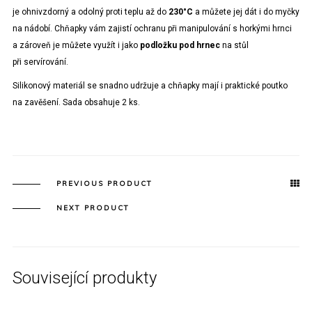
je ohnivzdorný a odolný proti teplu až do
230°C
a můžete jej dát i do myčky
na nádobí. Chňapky
vám zajistí ochranu při manipulování s horkými hrnci
a zároveň je můžete využít i jako
podložku pod hrnec
na stůl
při servírování.
Silikonový materiál se snadno udržuje a chňapky mají i praktické poutko
na zavěšení. Sada obsahuje 2 ks.
PREVIOUS PRODUCT
NEXT PRODUCT
Související produkty