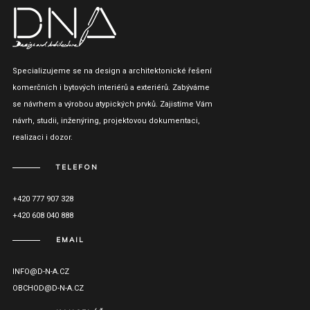
Specializujeme se na design a architektonické řešení
komerčních i bytových interiérů a exteriérů. Zabýváme
se návrhem a výrobou atypických prvků. Zajistíme Vám
návrh, studii, inženýring, projektovou dokumentaci,
realizaci i dozor.
TELEFON
+420 777 907 328
+420 608 040 888
EMAIL
INFO@D-N-A.CZ
OBCHOD@D-N-A.CZ