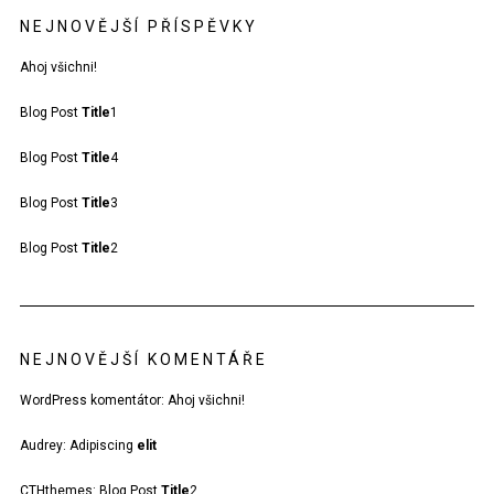
NEJNOVĚJŠÍ PŘÍSPĚVKY
Ahoj všichni!
Blog Post
Title
1
Blog Post
Title
4
Blog Post
Title
3
Blog Post
Title
2
NEJNOVĚJŠÍ KOMENTÁŘE
WordPress komentátor
:
Ahoj všichni!
Audrey
:
Adipiscing
elit
CTHthemes
:
Blog Post
Title
2