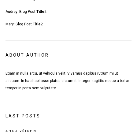
Audrey
:
Blog Post
Title
2
Mery
:
Blog Post
Title
2
ABOUT AUTHOR
Etiam in nulla arcu, ut vehicula velit. Vivamus dapibus rutrum mi ut
aliquam. In hac habitasse platea dictumst. Integer sagittis neque a tortor
tempor in porta sem vulputate.
LAST POSTS
AHOJ VŠICHNI!