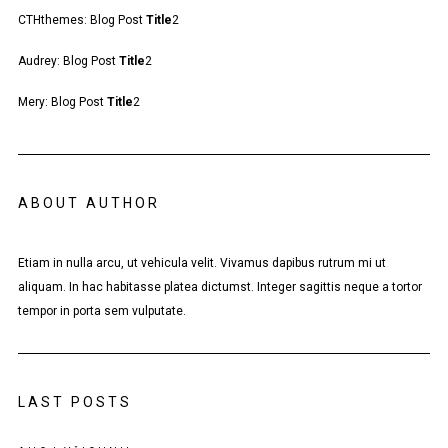
CTHthemes
:
Blog Post
Title
2
Audrey
:
Blog Post
Title
2
Mery
:
Blog Post
Title
2
ABOUT AUTHOR
Etiam in nulla arcu, ut vehicula velit. Vivamus dapibus rutrum mi ut
aliquam. In hac habitasse platea dictumst. Integer sagittis neque a tortor
tempor in porta sem vulputate.
LAST POSTS