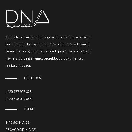
Specializujeme se na design a architektonické řešení
komerčních i bytových interiérů a exteriérů. Zabýváme
se návrhem a výrobou atypických prvků. Zajistíme Vám
návrh, studii, inženýring, projektovou dokumentaci,
realizaci i dozor.
TELEFON
+420 777 907 328
+420 608 040 888
EMAIL
INFO@D-N-A.CZ
OBCHOD@D-N-A.CZ