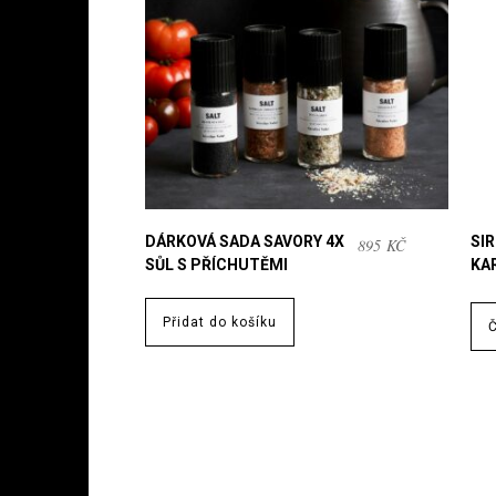
DÁRKOVÁ SADA SAVORY 4X
SI
895
KČ
SŮL S PŘÍCHUTĚMI
KA
Přidat do košíku
Č