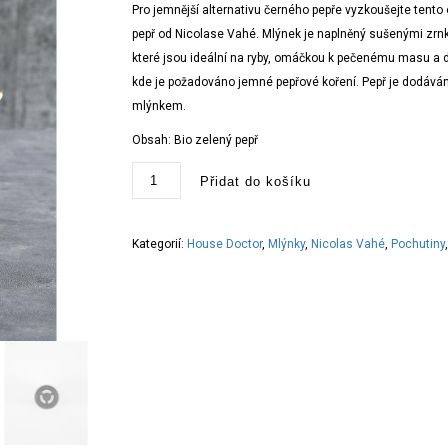
Pro jemnější alternativu černého pepře vyzkoušejte tento
pepř od Nicolase Vahé. Mlýnek je naplněný sušenými zrn
které jsou ideální na ryby, omáčkou k pečenému masu a
kde je požadováno jemné pepřové koření. Pepř je dodáv
mlýnkem.
Obsah: Bio zelený pepř
Pepř
Přidat do košíku
zelený
Nicolas
Vahé
Bio
89
Kategorií:
House Doctor
,
Mlýnky
,
Nicolas Vahé
,
Pochutiny
g
množství