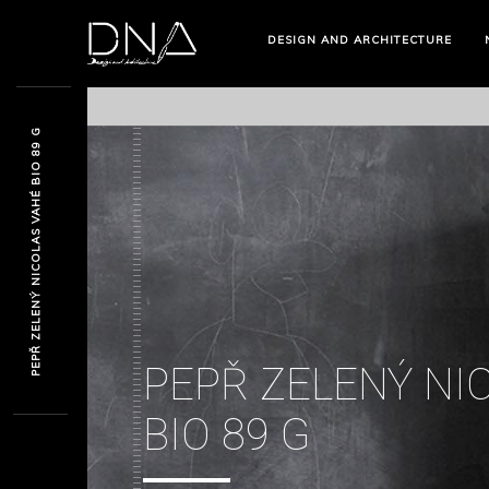
DESIGN AND ARCHITECTURE
PEPŘ ZELENÝ NICOLAS VAHÉ BIO 89 G
PEPŘ ZELENÝ NI
BIO 89 G