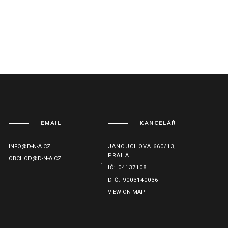
EMAIL
KANCELÁŘ
INFO@D-N-A.CZ
JANOUCHOVA 660/13,
PRAHA
OBCHOD@D-N-A.CZ
IČ: 04137108
DIČ: 9003140036
VIEW ON MAP