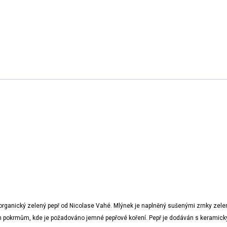
 organický zelený pepř od Nicolase Vahé. Mlýnek je naplněný sušenými zrnky zele
m pokrmům, kde je požadováno jemné pepřové koření. Pepř je dodáván s kerami