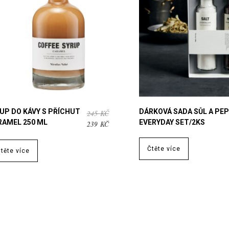
RUP DO KÁVY S PŘÍCHUT
DÁRKOVÁ SADA SŮL A PE
PŮVODNÍ
245
KČ
RAMEL 250 ML
EVERYDAY SET/2KS
CENA
AKTUÁLNÍ
239
KČ
BYLA:
CENA
245 KČ.
JE:
Čtěte více
těte více
239 KČ.