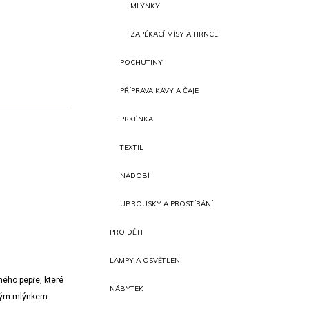
MLÝNKY
ZAPÉKACÍ MÍSY A HRNCE
POCHUTINY
PŘÍPRAVA KÁVY A ČAJE
PRKÉNKA
TEXTIL
NÁDOBÍ
UBROUSKY A PROSTÍRÁNÍ
PRO DĚTI
LAMPY A OSVĚTLENÍ
ného pepře, které
NÁBYTEK
ckým mlýnkem.