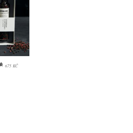
PŘ
675
KČ