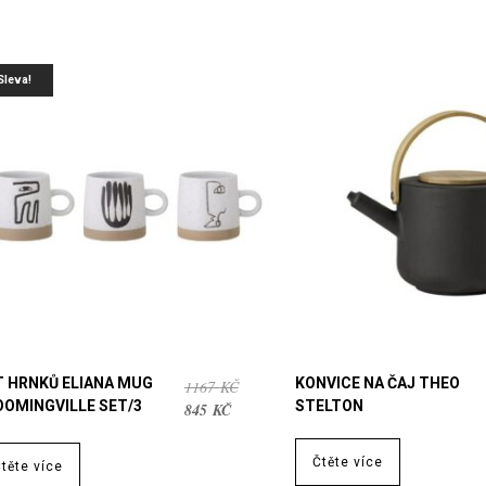
Sleva!
T HRNKŮ ELIANA MUG
KONVICE NA ČAJ THEO
PŮVODNÍ
1167
KČ
OOMINGVILLE SET/3
STELTON
AKTUÁLNÍ
CENA
845
KČ
CENA
BYLA:
JE:
1167 KČ.
Čtěte více
těte více
845 KČ.