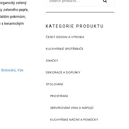
for:
 organický zelený
ky zeleného pepře,
 dalším pokrmům,
án s keramickým
KATEGORIE PRODUKTU
ČESKÝ DESIGN A VÝROBA
KUCHYŇSKÉ SPOTŘEBIČE
ZNAČKY
,
Stolování
,
Vše
DEKORACE A DOPLŇKY
STOLOVÁNÍ
PROSTÍRÁNÍ
SERVÍROVÁNÍ VÍNA A NÁPOJŮ
KUCHYŇSKÉ NÁČINÍ A POMŮCKY