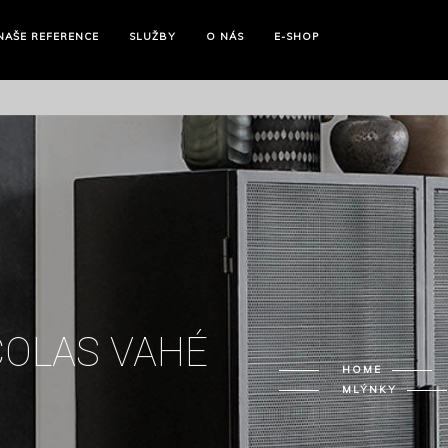
NAŠE
REFERENCE
SLUŽBY
O NÁS
E-SHOP
COLAS VAHÉ
HOME
MLÝNKY