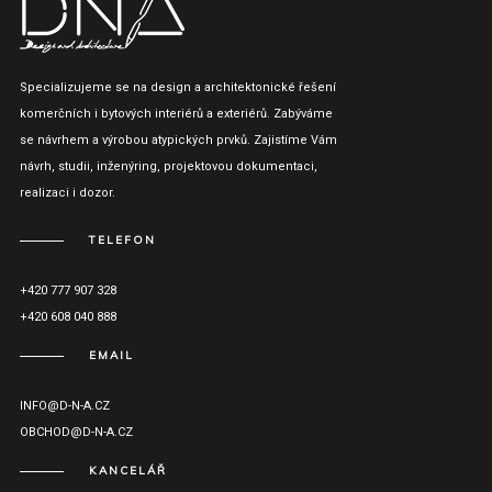
Specializujeme se na design a architektonické řešení
komerčních i bytových interiérů a exteriérů. Zabýváme
se návrhem a výrobou atypických prvků. Zajistíme Vám
návrh, studii, inženýring, projektovou dokumentaci,
realizaci i dozor.
TELEFON
+420 777 907 328
+420 608 040 888
EMAIL
INFO@D-N-A.CZ
OBCHOD@D-N-A.CZ
KANCELÁŘ