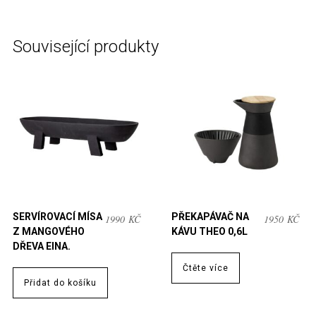
Související produkty
SERVÍROVACÍ MÍSA
PŘEKAPÁVAČ NA
1990
KČ
1950
KČ
Z MANGOVÉHO
KÁVU THEO 0,6L
DŘEVA EINA.
Čtěte více
Přidat do košíku