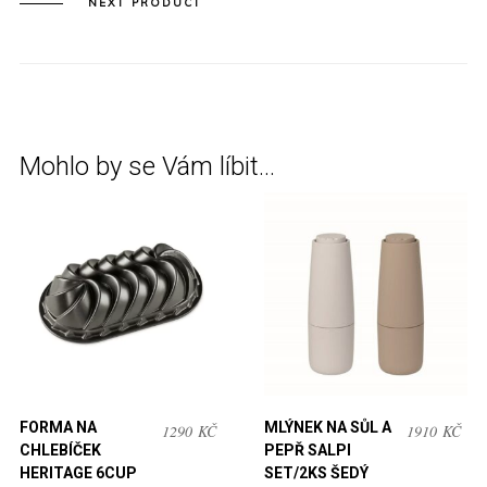
NEXT PRODUCT
Mohlo by se Vám líbit…
FORMA NA
MLÝNEK NA SŮL A
1290
KČ
1910
KČ
CHLEBÍČEK
PEPŘ SALPI
HERITAGE 6CUP
SET/2KS ŠEDÝ