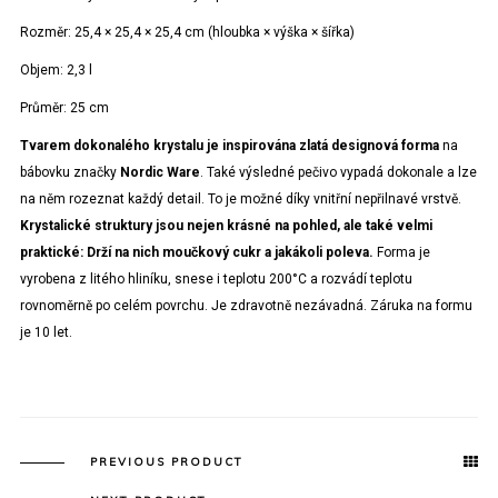
Rozměr: 25,4 × 25,4 × 25,4 cm (hloubka × výška × šířka)
Objem: 2,3 l
Průměr: 25 cm
Tvarem dokonalého krystalu je inspirována zlatá designová forma
na
bábovku značky
Nordic Ware
. Také výsledné pečivo vypadá dokonale a lze
na něm rozeznat každý detail. To je možné díky vnitřní nepřilnavé vrstvě.
Krystalické struktury jsou nejen krásné na pohled, ale také velmi
praktické: Drží na nich moučkový cukr a jakákoli poleva.
Forma je
vyrobena z litého hliníku, snese i teplotu 200°C a rozvádí teplotu
rovnoměrně po celém povrchu. Je zdravotně nezávadná. Záruka na formu
je 10 let.
PREVIOUS PRODUCT