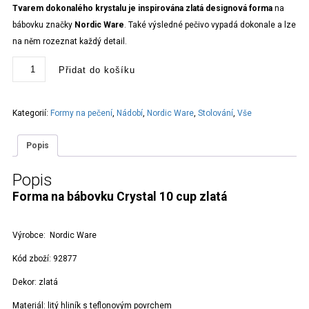
Tvarem dokonalého krystalu je inspirována zlatá designová forma
na
bábovku značky
Nordic Ware
. Také výsledné pečivo vypadá dokonale a lze
na něm rozeznat každý detail.
Forma
Přidat do košíku
na
bábovku
Crystal
10
cup
Kategorií:
Formy na pečení
,
Nádobí
,
Nordic Ware
,
Stolování
,
Vše
zlatá
množství
Popis
Popis
Forma na bábovku Crystal 10 cup zlatá
Výrobce: Nordic Ware
Kód zboží: 92877
Dekor: zlatá
Materiál: litý hliník s teflonovým povrchem