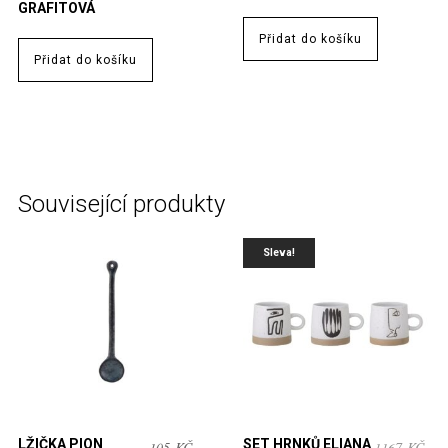
GRAFITOVÁ
Přidat do košíku
Přidat do košíku
Související produkty
Sleva!
LŽIČKA PION
SET HRNKŮ ELIANA
PŮ
105
KČ
1167
KČ