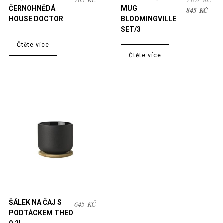
ČERNOHNĚDÁ
MUG
AKT
CE
845
KČ
HOUSE DOCTOR
BLOOMINGVILLE
CEN
BYL
SET/3
JE:
116
845 
Čtěte více
Čtěte více
ŠÁLEK NA ČAJ S
645
KČ
PODTÁCKEM THEO
0,2L