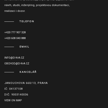
návrh, studii, inženýring, projektovou dokumentaci,
realizaci i dozor.
TELEFON
+420 777 907 328
+420 608 040 888
EMAIL
INFO@D-N-A.CZ
OBCHOD@D-N-A.CZ
KANCELÁŘ
JANOUCHOVA 660/13, PRAHA
IČ: 04137108
DIČ: 9003140036
VIEW ON MAP